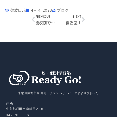
難波田治
4月 4, 2023
ブログ
Prev
Next
PREVIOUS
NEXT
開校前ですが募集しています！！
自習室！
東急田園都市線 南町田グランベリーパーク駅より徒歩15分
住所
東京都町田市南町田2-15-37
042-706-8366