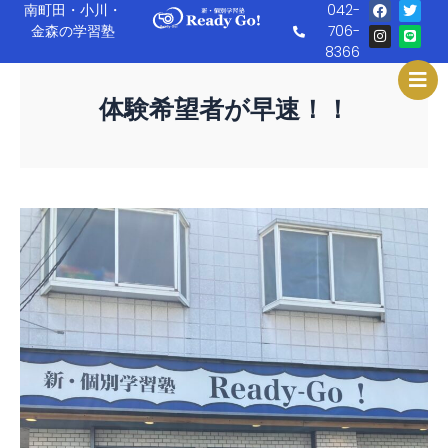
F
I
T
L
南町田・小川・
042-
内
a
n
w
i
金森の学習塾
706-
c
s
i
n
容
e
t
t
e
8366
を
b
a
t
o
g
e
ス
o
r
r
体験希望者が早速！！
k
a
キ
m
ッ
プ