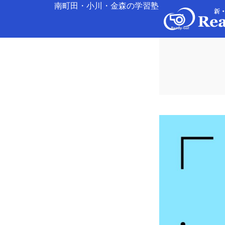
南町田・小川・金森の学習塾
内
容
を
ス
キ
ッ
プ