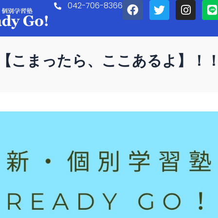
F
T
I
L
042-706-8366
a
w
n
i
c
i
s
n
e
t
t
e
b
t
a
【こまったら、ここあるよ】！
o
e
g
o
r
r
k
a
m