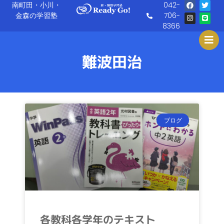
F
I
T
L
南町田・小川・
042-
内
a
n
w
i
金森の学習塾
706-
c
s
i
n
容
e
t
t
e
8366
を
b
a
t
o
g
e
ス
o
r
r
k
a
キ
難波田治
m
ッ
プ
ペ
ペ
ペ
ペ
ー
ー
ー
ー
ブログ
ジ
ジ
ジ
ジ
各教科各学年のテキスト